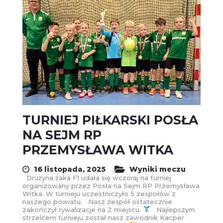
TURNIEJ PIŁKARSKI POSŁA
NA SEJM RP
PRZEMYSŁAWA WITKA
16 listopada, 2025
Wyniki meczu
Drużyna żaka F1 udała się wczoraj na turniej
organizowany przez Posła na Sejm RP Przemysława
Witka. W turnieju uczestniczyło 5 zespołów z
naszego powiatu. Nasz zespół ostatecznie
zakończył rywalizacje na 2 miejscu.
Najlepszym
strzelcem turnieju został nasz zawodnik Kacper