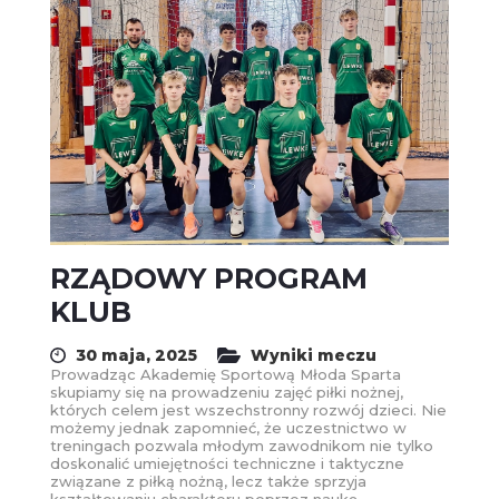
RZĄDOWY PROGRAM
KLUB
30 maja, 2025
Wyniki meczu
Prowadząc Akademię Sportową Młoda Sparta
skupiamy się na prowadzeniu zajęć piłki nożnej,
których celem jest wszechstronny rozwój dzieci. Nie
możemy jednak zapomnieć, że uczestnictwo w
treningach pozwala młodym zawodnikom nie tylko
doskonalić umiejętności techniczne i taktyczne
związane z piłką nożną, lecz także sprzyja
kształtowaniu charakteru poprzez naukę