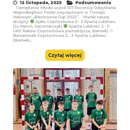
12 listopada, 2025
Podsumowania
Trampkarze Młodsi uczcili 107 Rocznicę Odzyskania
Niepodległości Polski zwycięstwem w Turnieju
Halowym „Blachownia Cup 2025”. Wyniki naszej
drużyny:
Ajaks Częstochowa 0 : 3 Sparta Lubliniec
(2x Maroń, Kaczmarczyk)
Sparta Lubliniec 2 : 0
UKS Raków Częstochowa (samobójcza, Bieniek)
Beniaminek Częstochowa 2 : 2 Sparta Lubliniec
(Bieniek,...
Czytaj więcej