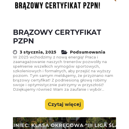
BRĄZOWY CERTYFIKAT
PZPN
3 stycznia, 2025
Podsumowania
W 2025 wchodzimy z nową energią! Praca i
zaanagażowanie naszych trenerów pozwoliły na
spełnienie wszelkich wymogów sportowych,
szkoleniowych i formalnych, aby przejść na wyższy
poziom. Tym samym meldujemy, że przyznano nam
brązowy certyfikat! Z podniesioną głową robimy
swoje i optymistycznie patrzymy w przyszłość!
Dziękujemy również Wam za zaufanie i wybór...
Czytaj więcej