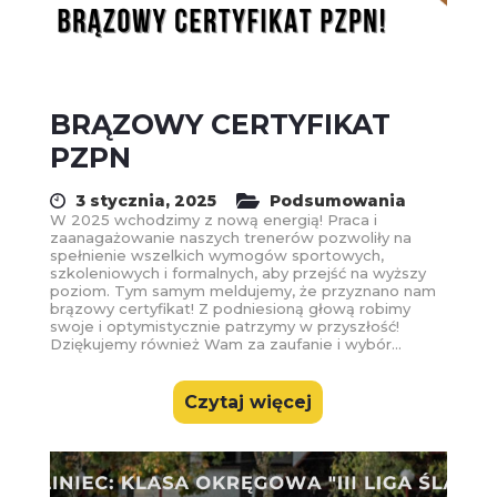
BRĄZOWY CERTYFIKAT
PZPN
3 stycznia, 2025
Podsumowania
W 2025 wchodzimy z nową energią! Praca i
zaanagażowanie naszych trenerów pozwoliły na
spełnienie wszelkich wymogów sportowych,
szkoleniowych i formalnych, aby przejść na wyższy
poziom. Tym samym meldujemy, że przyznano nam
brązowy certyfikat! Z podniesioną głową robimy
swoje i optymistycznie patrzymy w przyszłość!
Dziękujemy również Wam za zaufanie i wybór...
Czytaj więcej