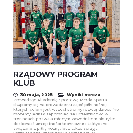
RZĄDOWY PROGRAM
KLUB
30 maja, 2025
Wyniki meczu
Prowadząc Akademię Sportową Młoda Sparta
skupiamy się na prowadzeniu zajęć piłki nożnej,
których celem jest wszechstronny rozwój dzieci. Nie
możemy jednak zapomnieć, że uczestnictwo w
treningach pozwala młodym zawodnikom nie tylko
doskonalić umiejętności techniczne i taktyczne
związane z piłką nożną, lecz także sprzyja
kształtowaniu charakteru poprzez naukę