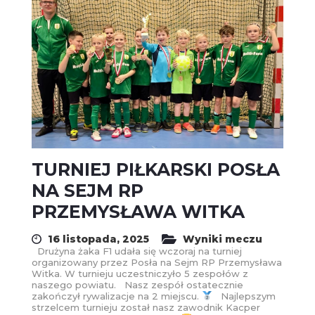
TURNIEJ PIŁKARSKI POSŁA
NA SEJM RP
PRZEMYSŁAWA WITKA
16 listopada, 2025
Wyniki meczu
Drużyna żaka F1 udała się wczoraj na turniej
organizowany przez Posła na Sejm RP Przemysława
Witka. W turnieju uczestniczyło 5 zespołów z
naszego powiatu. Nasz zespół ostatecznie
zakończył rywalizacje na 2 miejscu.
Najlepszym
strzelcem turnieju został nasz zawodnik Kacper