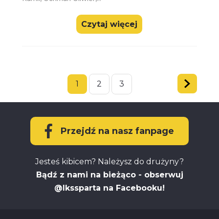
Czytaj więcej
1
2
3
Następna
strona
»
Przejdź na nasz fanpage
Jesteś kibicem? Należysz do drużyny?
Bądź z nami na bieżąco - obserwuj
@lkssparta na Facebooku!