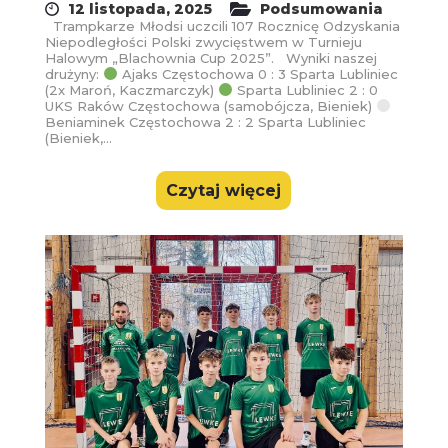
12 listopada, 2025
Podsumowania
Trampkarze Młodsi uczcili 107 Rocznicę Odzyskania
Niepodległości Polski zwycięstwem w Turnieju
Halowym „Blachownia Cup 2025”. Wyniki naszej
drużyny:
Ajaks Częstochowa 0 : 3 Sparta Lubliniec
(2x Maroń, Kaczmarczyk)
Sparta Lubliniec 2 : 0
UKS Raków Częstochowa (samobójcza, Bieniek)
Beniaminek Częstochowa 2 : 2 Sparta Lubliniec
(Bieniek,...
Czytaj więcej