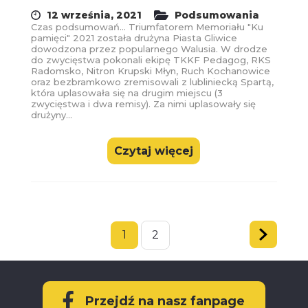
12 września, 2021
Podsumowania
Czas podsumowań... Triumfatorem Memoriału "Ku
pamięci" 2021 została drużyna Piasta Gliwice
dowodzona przez popularnego Walusia. W drodze
do zwycięstwa pokonali ekipę TKKF Pedagog, RKS
Radomsko, Nitron Krupski Młyn, Ruch Kochanowice
oraz bezbramkowo zremisowali z lubliniecką Spartą,
która uplasowała się na drugim miejscu (3
zwycięstwa i dwa remisy). Za nimi uplasowały się
drużyny...
Czytaj więcej
1
2
Następna
strona
»
Przejdź na nasz fanpage