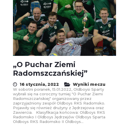
„O Puchar Ziemi
Radomszczańskiej”
16 stycznia, 2022
Wyniki meczu
W sobotni poranek, 15.01.2022, Oldboysi Sparty
wybrali się na coroczny turniej "O Puchar Ziemi
Radomszczańskiej" organizowany przez
zaprzyjaźniony zespół Oldboys RKS Radomsko.
Pojawiły się również drużyny z Jędrzejowa oraz
Zawiercia. Klasyfikacja końcowa: Oldboys RKS
Radomsko I Oldboys Jędrzejów Oldboys Sparta
Oldboys RKS Radomsko II Oldboys...